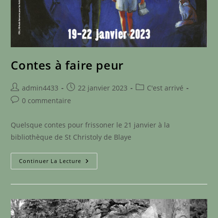
Contes à faire peur
Auteur/autrice
Publication
Post
admin4433
22 janvier 2023
C'est arrivé
de
publiée :
category:
Commentaires
0 commentaire
la
de
publication :
la
Quelsque contes pour frissoner le 21 janvier à la
publication :
bibliothèque de St Christoly de Blaye
Contes
Continuer La Lecture
À
Faire
Peur