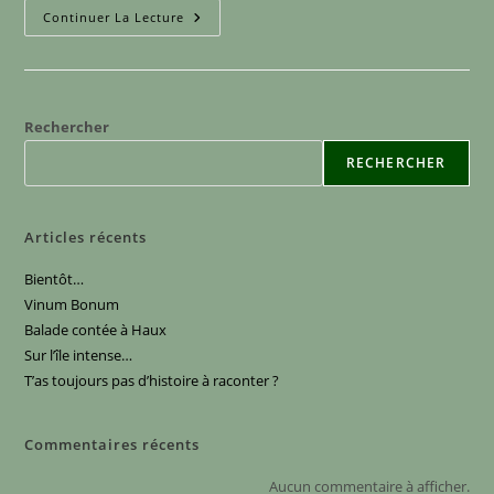
Un
Continuer La Lecture
Dimanche
Soir
À
Lanton…
Rechercher
RECHERCHER
Articles récents
Bientôt…
Vinum Bonum
Balade contée à Haux
Sur l’île intense…
T’as toujours pas d’histoire à raconter ?
Commentaires récents
Aucun commentaire à afficher.