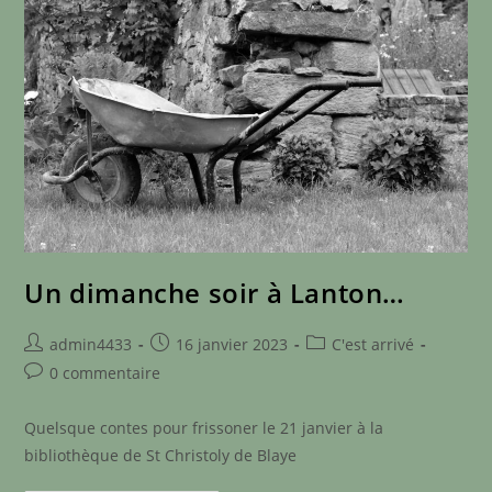
Un dimanche soir à Lanton…
Auteur/autrice
Publication
Post
admin4433
16 janvier 2023
C'est arrivé
de
publiée :
category:
Commentaires
0 commentaire
la
de
publication :
la
Quelsque contes pour frissoner le 21 janvier à la
publication :
bibliothèque de St Christoly de Blaye