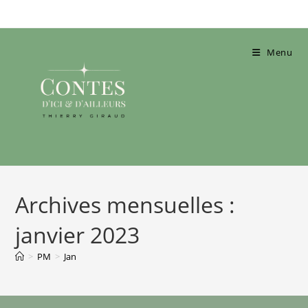
Skip
to
content
Menu
Archives mensuelles :
janvier 2023
>
PM
>
Jan