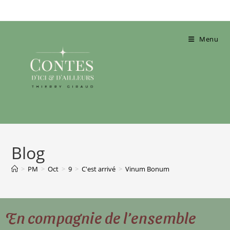
Menu
Blog
>
PM
>
Oct
>
9
>
C'est arrivé
>
Vinum Bonum
En compagnie de l’ensemble