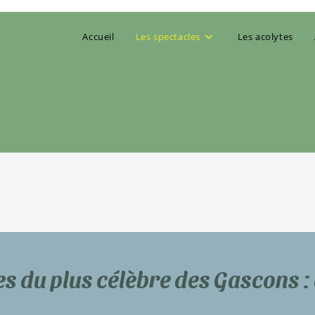
Accueil
Les spectacles
Les acolytes
s du plus célèbre des Gascons :