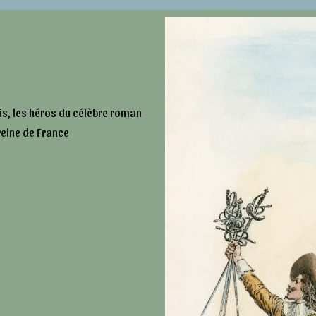
is, les héros du célèbre roman
reine de France