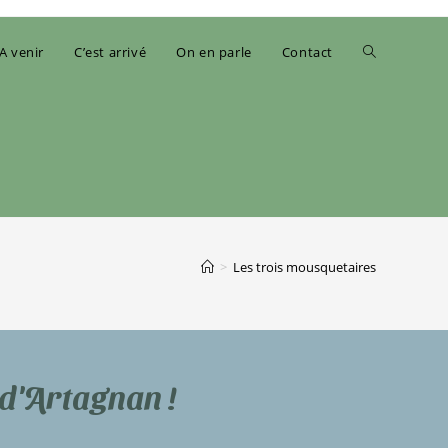
A venir
C’est arrivé
On en parle
Contact
>
Les trois mousquetaires
 d'Artagnan !